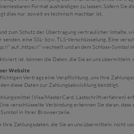
inenlesbaren Format aushändigen zu lassen. Sofern Sie d
t dies nur, soweit es technisch machbar ist.
und zum Schutz der Übertragung vertraulicher Inhalte, w
er senden, eine SSL- bzw. TLS-Verschlüsselung. Eine vers
p://“ auf „https://“ wechselt und an dem Schloss-Symbol i
iviert ist, können die Daten, die Sie an uns übermitteln,
eser Website
lichtigen Vertrags eine Verpflichtung, uns Ihre Zahlung
den diese Daten zur Zahlungsabwicklung benötigt.
lungsmittel (Visa/MasterCard, Lastschriftverfahren) erfo
Eine verschlüsselte Verbindung erkennen Sie daran, dass d
-Symbol in Ihrer Browserzeile.
Ihre Zahlungsdaten, die Sie an uns übermitteln, nicht v