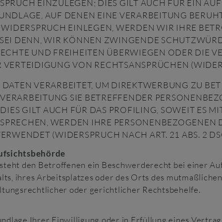
RUCH EINZULEGEN; DIES GILT AUCH FÜR EIN AUF
RUNDLAGE, AUF DENEN EINE VERARBEITUNG BERUHT
 WIDERSPRUCH EINLEGEN, WERDEN WIR IHRE BE
S SEI DENN, WIR KÖNNEN ZWINGENDE SCHUTZWÜR
 RECHTE UND FREIHEITEN ÜBERWIEGEN ODER DIE V
ERTEIDIGUNG VON RECHTSANSPRÜCHEN (WIDERSPR
ATEN VERARBEITET, UM DIREKTWERBUNG ZU BETRE
E VERARBEITUNG SIE BETREFFENDER PERSONENBE
IES GILT AUCH FÜR DAS PROFILING, SOWEIT ES M
ERSPRECHEN, WERDEN IHRE PERSONENBEZOGENEN 
RWENDET (WIDERSPRUCH NACH ART. 21 ABS. 2 DS
ufsichts­behörde
teht den Betroffenen ein Beschwerderecht bei einer Au
alts, ihres Arbeitsplatzes oder des Orts des mutmaßlich
tungsrechtlicher oder gerichtlicher Rechtsbehelfe.
undlage Ihrer Einwilligung oder in Erfüllung eines Vertrag