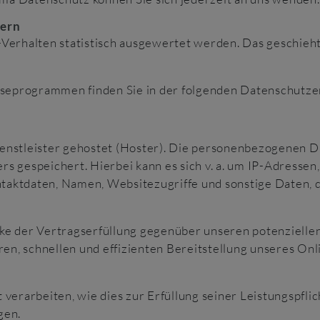
tern
-Verhalten statistisch ausgewertet werden. Das geschieh
lyseprogrammen finden Sie in der folgenden Datenschutze
nstleister gehostet (Hoster). Die personenbezogenen Dat
s gespeichert. Hierbei kann es sich v. a. um IP-Adressen
aktdaten, Namen, Websitezugriffe und sonstige Daten, d
ke der Vertragserfüllung gegenüber unseren potenziellen
eren, schnellen und effizienten Bereitstellung unseres On
verarbeiten, wie dies zur Erfüllung seiner Leistungspflic
gen.