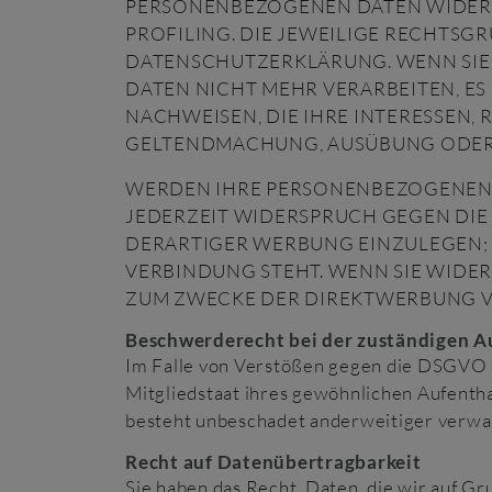
PERSONENBEZOGENEN DATEN WIDERSP
PROFILING. DIE JEWEILIGE RECHTSG
DATENSCHUTZERKLÄRUNG. WENN SIE
DATEN NICHT MEHR VERARBEITEN, E
NACHWEISEN, DIE IHRE INTERESSEN,
GELTENDMACHUNG, AUSÜBUNG ODER V
WERDEN IHRE PERSONENBEZOGENEN D
JEDERZEIT WIDERSPRUCH GEGEN DI
DERARTIGER WERBUNG EINZULEGEN; D
VERBINDUNG STEHT. WENN SIE WID
ZUM ZWECKE DER DIREKTWERBUNG VE
Beschwerde­recht bei der zuständigen A
Im Falle von Verstößen gegen die DSGVO s
Mitgliedstaat ihres gewöhnlichen Aufenth
besteht unbeschadet anderweitiger verwal
Recht auf Daten­übertrag­barkeit
Sie haben das Recht, Daten, die wir auf Gr