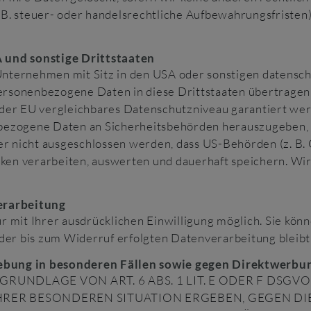
. steuer- oder handelsrechtliche Aufbewahrungsfristen); 
 und sonstige Drittstaaten
ternehmen mit Sitz in den USA oder sonstigen datenschut
personenbezogene Daten in diese Drittstaaten übertragen
it der EU vergleichbares Datenschutzniveau garantiert wer
bezogene Daten an Sicherheitsbehörden herauszugeben, o
er nicht ausgeschlossen werden, dass US-Behörden (z. B.
n verarbeiten, auswerten und dauerhaft speichern. Wir 
erarbeitung
mit Ihrer ausdrücklichen Einwilligung möglich. Sie könne
 der bis zum Widerruf erfolgten Datenverarbeitung bleib
bung in besonderen Fällen sowie gegen Direktwerbu
UNDLAGE VON ART. 6 ABS. 1 LIT. E ODER F DSGVO
 IHRER BESONDEREN SITUATION ERGEBEN, GEGEN D