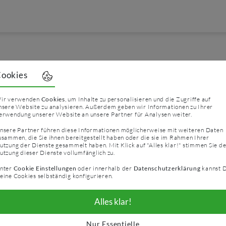
g
ookies
ir verwenden
Cookies
, um Inhalte zu personalisieren und die Zugriffe auf
nsere Website zu analysieren. Außerdem geben wir Informationen zu Ihrer
erwendung unserer Website an unsere Partner für Analysen weiter.
nsere Partner führen diese Informationen möglicherweise mit weiteren Daten
chen Überblick darüber, was mit Ihren personenbezogene
usammen, die Sie ihnen bereitgestellt haben oder die sie im Rahmen Ihrer
utzung der Dienste gesammelt haben. Mit Klick auf "Alles klar!" stimmen Sie d
e Daten, mit denen Sie persönlich identifiziert werden 
utzung dieser Dienste vollumfänglich zu.
 unter diesem Text aufgeführten Datenschutzerklärung.
nter
Cookie Einstellungen
oder innerhalb der
Datenschutzerklärung
kannst 
eine Cookies selbständig konfigurieren.
assung auf dieser Website?
Alles klar!
 erfolgt durch den Websitebetreiber. Dessen Kontaktdat
schutzerklärung entnehmen.
Nur Essentielle