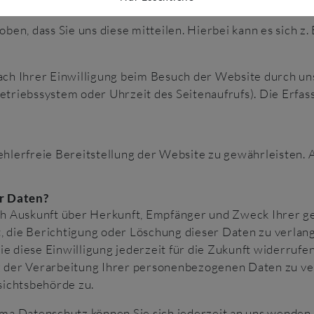
n, dass Sie uns diese mitteilen. Hierbei kann es sich z. B
h Ihrer Einwilligung beim Besuch der Website durch unse
etriebssystem oder Uhrzeit des Seitenaufrufs). Die Erfas
fehlerfreie Bereitstellung der Website zu gewährleisten.
r Daten?
lich Auskunft über Herkunft, Empfänger und Zweck Ihrer
, die Berichtigung oder Löschung dieser Daten zu verlang
ie diese Einwilligung jederzeit für die Zukunft widerruf
der Verarbeitung Ihrer personenbezogenen Daten zu ver
sichtsbehörde zu.
a Datenschutz können Sie sich jederzeit an uns wenden.